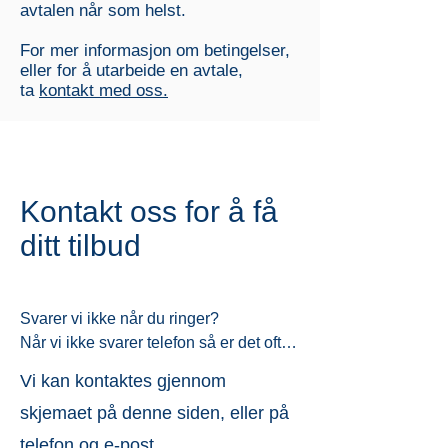
avtalen når som helst.
For mer informasjon om betingelser,
eller for å utarbeide en avtale,
ta
kontakt med oss.
Kontakt oss for å få
ditt tilbud
Svarer vi ikke når du ringer?

Når vi ikke svarer telefon så er det ofte 
fordi vi behandler pasienter, eller er i 
Vi kan kontaktes gjennom
telefonsamtale med en pasient. 

skjemaet på denne siden, eller på
Vi ringer alltid tilbake så snart vi har 
muligheten. 

telefon og e-post.