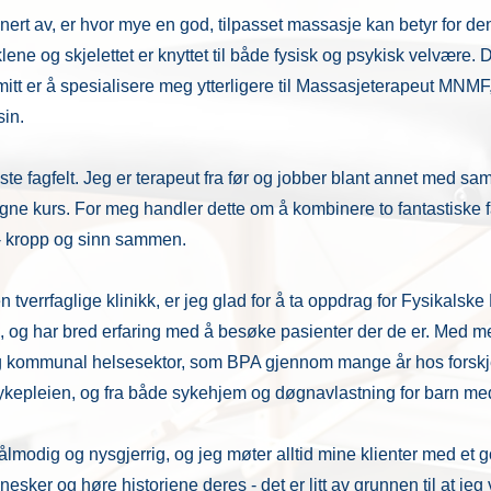
cinert av, er hvor mye en god, tilpasset massasje kan betyr for d
lene og skjelettet er knyttet til både fysisk og psykisk velvære
mitt er å spesialisere meg ytterligere til Massasjeterapeut MNM
in.
ste fagfelt. Jeg er terapeut fra før og jobber blant annet med s
ne kurs. For meg handler dette om å kombinere to fantastiske f
 kropp og sinn sammen.
egen tverrfaglige klinikk, er jeg glad for å ta oppdrag for Fysikal
n, og har bred erfaring med å besøke pasienter der de er. Med me
 og kommunal helsesektor, som BPA gjennom mange år hos forskje
ykepleien, og fra både sykehjem og døgnavlastning for barn me
tålmodig og nysgjerrig, og jeg møter alltid mine klienter med et 
sker og høre historiene deres - det er litt av grunnen til at jeg v