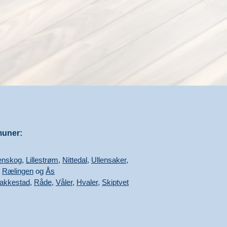
muner:
enskog
,
Lillestrøm
,
Nittedal
,
Ullensaker
,
,
Rælingen
og
Ås
akkestad
,
Råde
,
Våler
,
Hvaler
,
Skiptvet