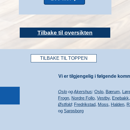
Tilbake til oversikten
TILBAKE TIL TOPPEN
Vi er tilgjengelig i følgende kom
Oslo
og
Akershus
:
Oslo
,
Bærum
,
Lør
Frogn
,
Nordre Follo
,
Vestby
,
Enebakk
Østfold
:
Fredrikstad
,
Moss
,
Halden
,
R
og
Sarpsborg