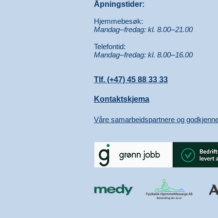
Åpningstider:
Hjemmebesøk:
Mandag
–
fredag: kl. 8.00
–
21.00
Telefontid:
Mandag
–
fredag: kl. 8.00
–
16.00
Tlf. (+47) 45 88 33 33
Kontaktskjema
Våre samarbeidspartnere og godkjenne