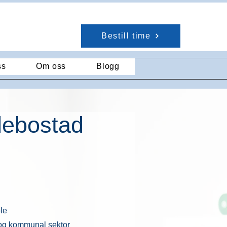
Bestill time
ss
Om oss
Blogg
lebostad
le
 og kommunal sektor