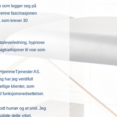
en som legger seg på
. Denne fascinasjonen
F, som krever 30
amtaleveiledning, hypnose
agtradisjoner til noe som
ske HjemmeTjenester AS.
g har jeg verdifull
llige klienter, som
d funksjonsnedsettelser.
godt humør og et smil. Jeg
algte dette yrket.