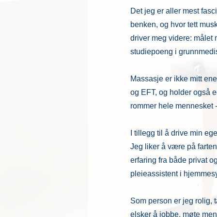
Det jeg er aller mest fas
benken, og hvor tett musk
driver meg videre: målet 
studiepoeng i grunnmedis
Massasje er ikke mitt ene
og EFT, og holder også eg
rommer hele mennesket -
I tillegg til å drive min 
Jeg liker å være på farte
erfaring fra både privat
pleieassistent i hjemmes
Som person er jeg rolig, 
elsker å jobbe, møte menne