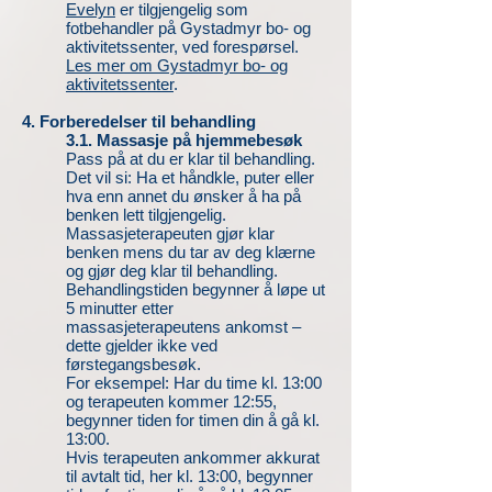
Evelyn
er tilgjengelig som
fotbehandler på Gystadmyr bo- og
aktivitetssenter, ved forespørsel.
Les mer om Gystadmyr bo- og
aktivitetssenter
.
4. Forberedelser til behandling
3.1. Massasje på hjemmebesøk
Pass på at du er klar til behandling.
Det vil si: Ha et håndkle, puter eller
hva enn annet du ønsker å ha på
benken lett tilgjengelig.
Massasjeterapeuten gjør klar
benken mens du tar av deg klærne
og gjør deg klar til behandling.
Behandlingstiden begynner å løpe ut
5 minutter etter
massasjeterapeutens ankomst –
dette gjelder ikke ved
førstegangsbesøk.
For eksempel: Har du time kl. 13:00
og terapeuten kommer 12:55,
begynner tiden for timen din å gå kl.
13:00.
Hvis terapeuten ankommer akkurat
til avtalt tid, her kl. 13:00, begynner