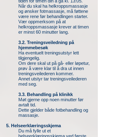
tiden for timen din å gå kl. 13:05.
Når du skal ha helkroppsmassasje
og ønsker fotmassasje, må føttene
være rene før behandlingen starter.
Vær oppmerksom på at
helkroppsmassasje krever at timen
er minst 60 minutter lang.
3.2. Treningsveiledning på
hjemmebesøk
Ha eventuelt treningsutstyr lett
tilgjengelig.
Om dere skal ut på gå- eller løpetur,
prøv å være klar til å dra ut innen
treningsveilederen kommer.
Annet utstyr tar treningsveilederen
med seg.
3.3. Behandling på klinikk
Møt gjerne opp noen minutter før
avtalt tid.
Dette gjelder både fotbehandling og
massasje.
5. Helseerklærin
gsskjema
Du må fylle ut et
helseerklæringsskjema ved første