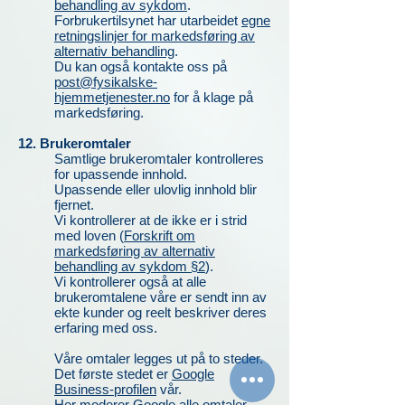
behandling
av sykdom
.
Forbrukertilsynet har utarbeidet
egne
retningslinjer for markedsføring av
alternativ behandling
.
Du kan også kontakte oss på
post@fysikalske-
hjemmetjenester.no
for å klage på
markedsføring.
12. Brukeromtaler
Samtlige brukeromtaler kontrolleres
for upassende innhold.
Upassende eller ulovlig innhold blir
fjernet.
Vi kontrollerer at de ikke er i strid
med loven (
Forskrift om
markedsføring av alternativ
behandling av sykdom §2
).
Vi kontrollerer også at alle
brukeromtalene våre er sendt inn av
ekte kunder og reelt beskriver deres
erfaring med oss.
Våre
omtaler legges ut på to steder.
Det første stedet er
Google
Business-profilen
vår.
Her moderer Google alle omtaler