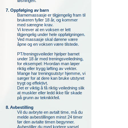
løsningen.
7. Opp
følging av barn
Barnemassasje er tilgjengelig fram til
brukeren fyller 18 år, og kommer
med særegne krav.
Vi krever at en voksen er lett
tilgjengelig under hele oppfølgningen.
Ved massasje skal dørene være
åpne og en voksen være tilstede.
PT/treningsveileder hjelper barnet
under 18 år med treningsveiledning,
for eksempel: Hvordan man løper
riktig eller trygg løfting av vekter.
Mange har treningsutstyr hjemme, vi
sørger for at dere kan bruke utstyret
trygt og effektivt.
Det er viktig å få riktig veiledning slik
at muskler eller ledd ikke får skade
på grunn av teknikkfeil.
8. Avbestilling
Vil du avbryte en avtalt time, må du
melde avbestillingen minst 24 timer
før den avtalte timen begynner.
Avbestiller du med kortere varsel