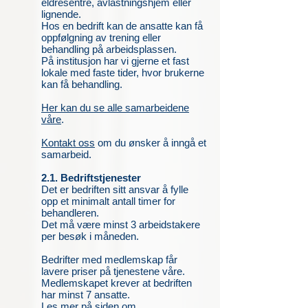
eldresentre, avlastningshjem eller
lignende.
Hos en bedrift kan de ansatte kan få
oppfølgning av trening eller
behandling på arbeidsplassen.
På institusjon har vi gjerne et fast
lokale med faste tider, hvor brukerne
kan få behandling.
Her kan du se alle samarbeidene
våre
.
Kontakt oss
om du ønsker å inngå et
samarbeid.
2.1. Bedriftstjenester
Det er bedriften sitt ansvar å fylle
opp et minimalt antall timer for
behandleren.
Det må være minst 3 arbeidstakere
per besøk i måneden.
Bedrifter med medlemskap får
lavere priser på tjenestene våre.
Medlemskapet krever at bedriften
har minst 7 ansatte.
Les mer på siden om