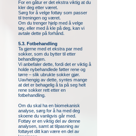
For en gåtur er det ekstra viktig at du
kler deg etter været.
Sørg for å velge fottøy som passer
til treningen og været.
Om du trenger hjelp med å velge
tøy, eller med å kle på deg, kan vi
avtale dette på forhånd.
5.3. Fotbehandling
Ta gjerne med et ekstra par med
sokker, som du bytter til etter
behandlingen.
Vi anbefaler dette, fordi det er viktig å
holde nybehandlede føtter rene og
tørre – slik ubrukte sokker gjør.
Uavhengig av dette, syntes mange
at det er behagelig å ta på seg helt
rene sokker rett etter en
fotbehandling.
Om du skal ha en biomekanisk
analyse, sørg for å ha med deg
skoene du vanligvis går med.
Fottøy er en viktig del av denne
analysen, samt at tilpasning av
fottøyet ditt kan være en del av