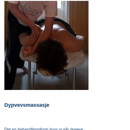
Dypvevsmassasje
Det en behandlingsform hvor vi går dypere