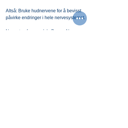
Altså: Bruke hudnervene for å bevisst
påvirke endringer i hele nervesystemet.
Navnet er fra engelsk: Dermo Neuro
Modulation
​/Modulating
Kunnskapen fra dette bruker terapeuten
for å påvirke hele nervesystemet.
Man sender signaler til resten av
nervene når man berører huden til
pasienten.
Målet er at gjennom et bevisst forhold til
og med god kunnskap om
nervesystemet, skal terapeuten kunne
skape varige endringer i nervesystemet
ditt.