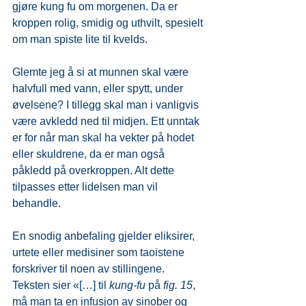
gjøre kung fu om morgenen. Da er 
kroppen rolig, smidig og uthvilt, spesielt 
om man spiste lite til kvelds.
Glemte jeg å si at munnen skal være 
halvfull med vann, eller spytt, under 
øvelsene? I tillegg skal man i vanligvis 
være avkledd ned til midjen. Ett unntak 
er for når man skal ha vekter på hodet 
eller skuldrene, da er man også 
påkledd på overkroppen. Alt dette 
tilpasses etter lidelsen man vil 
behandle.
En snodig anbefaling gjelder eliksirer, 
urtete eller medisiner som taoistene 
forskriver til noen av stillingene. 
Teksten sier «[…] til 
kung-fu 
på 
fig. 15
, 
må man ta en infusjon av sinober og 