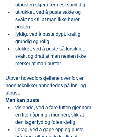
utpusten skjer nærmest samtidig
uttrukket, ved å puste sakte og 
svakt nok til at man ikke hører 
pusten
fyldig, ved å puste dypt, kraftig, 
grundig og rolig
slukket, ved å puste så forsiktig, 
svakt og dratt at man nesten ikke 
merker at man puster
Utover hovedforskjellene ovenfor, er 
noen teknikker annerledes på inn- og 
utpust:
Man kan puste
vislende, ved å føre luften gjennom 
en liten åpning i munnen, slik at 
den lager lyd og føles kjølig
i drag, ved å gape opp og puste 
brått inn, eller puste kraftig ut