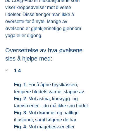
du Cong-Fou 
er illustrasjonene som 
viser kroppsøvelser mot diverse 
lidelser. Disse trenger man ikke å 
oversette for å nyte. Mange av 
øvelsene er gjenkjennelige gjennom 
yoga eller qigong.
Oversettelse av hva øvelsene 
sies å hjelpe med:
1-4
Fig. 1.
 For å åpne brystkassen, 
tempere blodets varme, slappe av.
Fig. 2. 
Mot astma, korsrygg- og 
tarmsmerter – du må ikke snu hodet.
Fig. 3.
 Mot drømmer og nattlige 
illusjoner, samt følgene de har.
Fig. 4. 
Mot magebesvær eller 