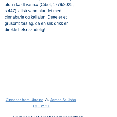
alun i kaldt vann.» (Cibot, 1779/2025, 
s.447), altså vann blandet med 
cinnabaritt og kalialun. Dette er et 
grusomt forslag, da en slik drikk er 
direkte helseskadelig!
Cinnabar from Ukraine
. Av 
James St. John
. 
CC BY 2.0