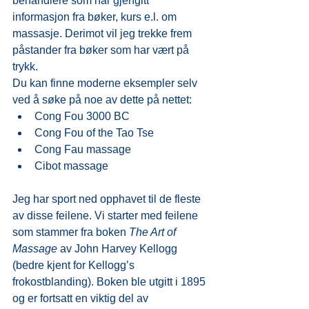
behandlere som har gjengitt 
informasjon fra bøker, kurs e.l. om 
massasje. Derimot vil jeg trekke frem 
påstander fra bøker som har vært på 
trykk.
Du kan finne moderne eksempler selv 
ved å søke på noe av dette på nettet:
Cong Fou 3000 BC
Cong Fou of the Tao Tse
Cong Fau massage
Cibot massage
Jeg har sport ned opphavet til de fleste 
av disse feilene. Vi starter med feilene 
som stammer fra boken 
The Art of 
Massage 
av John Harvey Kellogg 
(bedre kjent for Kellogg’s 
frokostblanding). Boken ble utgitt i 1895 
og er fortsatt en viktig del av 