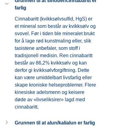
Grunnen til at sinober/cinnabaritt er 
farlig
Cinnabaritt (kvikksølvsulfid, HgS) er 
et mineral som består av kvikksølv og 
svovel. Før i tiden ble mineralet brukt 
for å lage rød kunstmaling eller, slik 
taoistene anbefaler, som stoff i 
tradisjonell medisin. Ren cinnabaritt 
består av 86,2% kvikksølv og kan 
derfor gi kvikksølvforgiftning. Dette 
kan være umiddelbart livsfarlig eller 
skape kroniske helseproblemer. Flere 
kinesiske adelsmenn og keisere 
døde av «livseliksirer» lagd med 
cinnabaritt.
Grunnen til at alun/kalialun er farlig