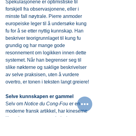
Spekulasjonene er optimistiske til 
forskjell fra observasjonene, eller i 
minste fall nøytrale. Pierre anmoder 
europeiske leger til å undersøke kung 
fu for å se etter nyttig kunnskap. Han 
beskriver teorigrunnlaget til kung fu 
grundig og har mange gode 
resonnement om logikken innen dette 
systemet. Når han begrenser seg til 
slike nøkterne og saklige beskrivelser 
av selve praksisen, uten å vurdere 
overtro, er tonen i teksten langt greiere!
Selve kunnskapen er gammel
Selv om 
Notice du Cong-Fou
 er en 
moderne fransk artikkel, har kineserne 
likevel noen svært gamle bøker som 
nevner massasje. Linghsu, den andre 
boken i tekstsamlingen Huangdi 