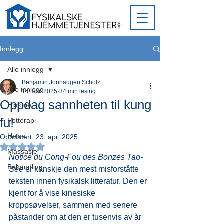
Innlegg
Alle innlegg
Benjamin Jonhaugen Scholz
Alle innlegg
14. apr. 2025
34 min lesing
Oppdag sannheten til kung
Historie
fu!
Fotterapi
Helse
Oppdatert:
23. apr. 2025
Gitt NaN av 5 stjerner.
Massasje
Notice du Cong-Fou des Bonzes Tao-
Behandling
Sée
 er kanskje den mest misforståtte 
teksten innen fysikalsk litteratur. Den er 
kjent for å vise kinesiske 
kroppsøvelser, sammen med senere 
påstander om at den er tusenvis av år 